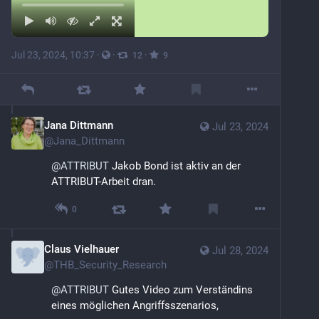
Jul 23, 2024, 10:37
·
·
·
12
9
Jana Dittmann
Jul 23, 2024
@
Jana_Dittmann
@
ATTRIBUT
 Jakob Bond ist aktiv an der 
ATTRIBUT-Arbeit dran.
0
Claus Vielhauer
Jul 28, 2024
@
THB_Security_Research
@
ATTRIBUT
 Gutes Video zum Verständins 
eines möglichen Angriffsszenarios,