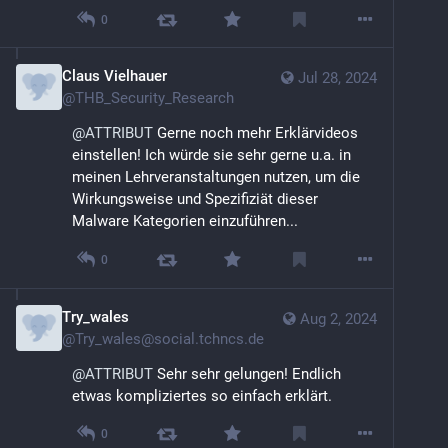
0
Claus Vielhauer
Jul 28, 2024
@
THB_Security_Research
@
ATTRIBUT
 Gerne noch mehr Erklärvideos 
einstellen! Ich würde sie sehr gerne u.a. in 
meinen Lehrveranstaltungen nutzen, um die 
Wirkungsweise und Spezifiziät dieser 
Malware Kategorien einzuführen...
0
Try_wales
Aug 2, 2024
@
Try_wales@social.tchncs.de
@
ATTRIBUT
 Sehr sehr gelungen! Endlich 
etwas kompliziertes so einfach erklärt.
0