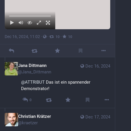
Dec 16, 2024, 11:02
·
·
·
10
10
Jana Dittmann
Dec 16, 2024
@
Jana_Dittmann
@
ATTRIBUT
 Das ist ein spannender 
Demonstrator!
0
Christian Krätzer
Dec 17, 2024
@
kraetzer