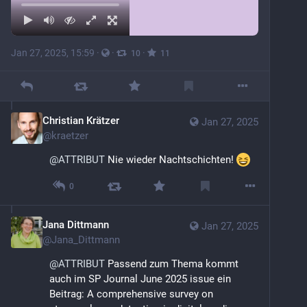
Jan 27, 2025, 15:59
·
·
·
10
11
Christian Krätzer
Jan 27, 2025
@
kraetzer
@
ATTRIBUT
 Nie wieder Nachtschichten! 
0
Jana Dittmann
Jan 27, 2025
@
Jana_Dittmann
@
ATTRIBUT
 Passend zum Thema kommt 
auch im SP Journal June 2025 issue ein 
Beitrag: A comprehensive survey on 